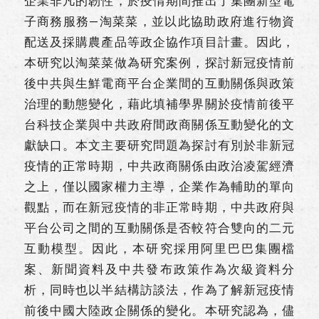
企業非凡的韌性，於疫情期間推出了集團新型電
子商務服務—淘菜菜，並以此協助政府進行物資
配送及採購農產品等政企協作項目計畫。因此，
本研究以淘菜菜做為研究案例，探討新冠疫情前
後中共與生鮮電商平台企業間的互動關係與政策
治理的動態變化，藉此填補學界關於疫情前後平
台科技企業與中共政府間政商關係互動變化的文
獻缺口。本文主要研究問題為探討有別於非新冠
疫情的正常時期，中共政商關係由政治凌駕經濟
之上，僅以國家權力主導，企業作為輔助的單向
觀點，而在新冠疫情的非正常時期，中共政府與
平台公司之間的互動關係是否較符合雙向的二元
互動模型。因此，本研究採用阿里巴巴集團檔
案、新聞資料及中共發布政策作為次級資料分
析，同時也以半結構訪談法，作為了解新冠疫情
前後中國大陸政企關係的變化。本研究認為，儘