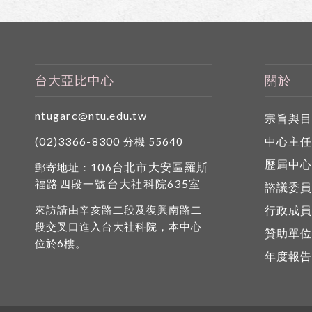
台大亞比中心
關於
ntugarc@ntu.edu.tw
宗旨與
(02)3366-8300
中心主
分機 55640
歷屆中
106台北市大安區羅斯
郵寄地址：
福路四段一號台大社科院635室
諮議委
來訪請由辛亥路二段及復興南路二
行政成
段交叉口進入台大社科院，本中心
贊助單
位於6樓。
年度報