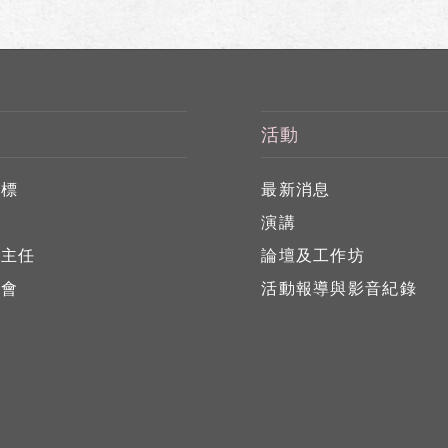
活動
目標
最新消息
任
演講
心主任
論壇及工作坊
員會
活動報導與影音紀錄
員
位
告