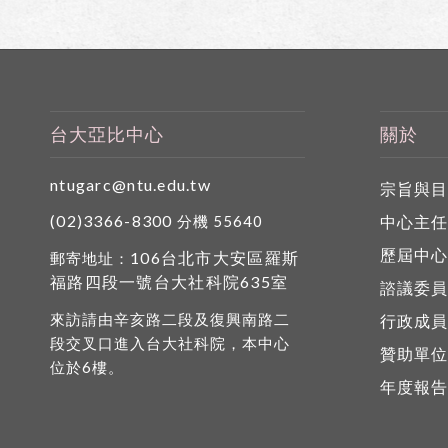
台大亞比中心
關於
ntugarc@ntu.edu.tw
宗旨與
(02)3366-8300
中心主
分機 55640
歷屆中
106台北市大安區羅斯
郵寄地址：
福路四段一號台大社科院635室
諮議委
來訪請由辛亥路二段及復興南路二
行政成
段交叉口進入台大社科院，本中心
贊助單
位於6樓。
年度報