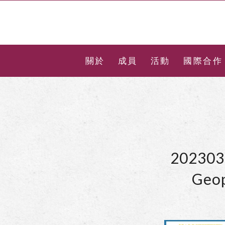
關於
成員
活動
國際合作
202303
Geop