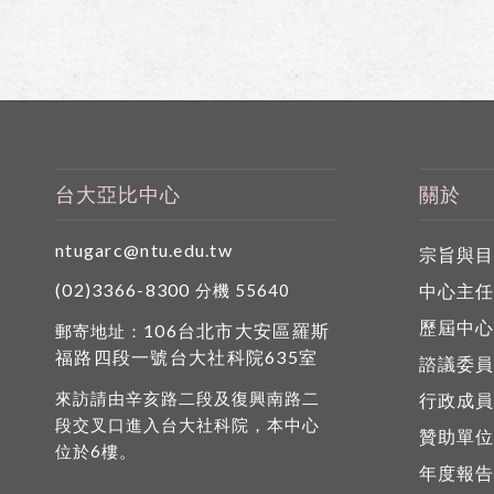
台大亞比中心
關於
ntugarc@ntu.edu.tw
宗旨與
(02)3366-8300
中心主
分機 55640
歷屆中
106台北市大安區羅斯
郵寄地址：
福路四段一號台大社科院635室
諮議委
來訪請由辛亥路二段及復興南路二
行政成
段交叉口進入台大社科院，本中心
贊助單
位於6樓。
年度報