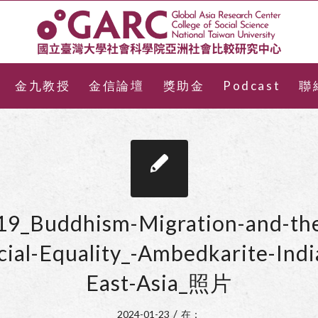
金九教授
金信論壇
獎助金
Podcast
聯
9_Buddhism-Migration-and-th
cial-Equality_-Ambedkarite-Indi
East-Asia_照片
/
2024-01-23
在：