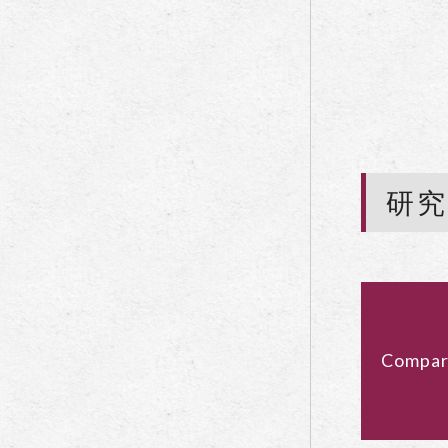
研
Compar