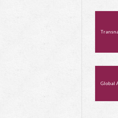
Transna
Global 