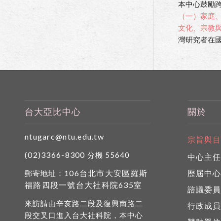
本中心鼓勵跨
（一）家庭
文化、宗教
灣研究者在
台大亞比中心
關於
ntugarc@ntu.edu.tw
宗旨與
(02)3366-8300
分機 55640
中心主
106台北市大安區羅斯
歷屆中
郵寄地址：
福路四段一號台大社科院635室
諮議委
來訪請由辛亥路二段及復興南路二
行政成
段交叉口進入台大社科院，本中心