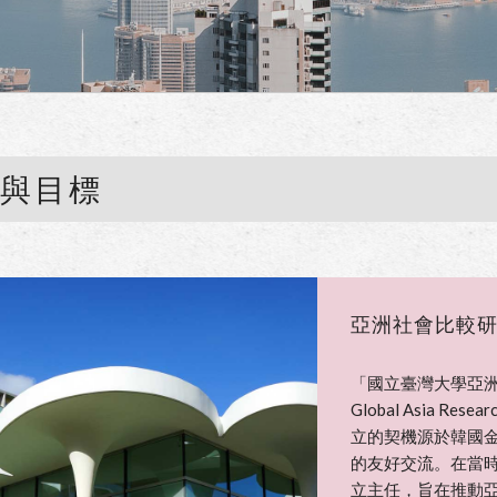
旨與目標
亞洲社會比較
「國立臺灣大學亞
Global Asia R
立的契機源於韓國
的友好交流。在當
立主任，旨在推動