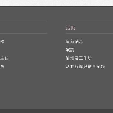
活動
目標
最新消息
任
演講
心主任
論壇及工作坊
員會
活動報導與影音紀錄
員
位
告