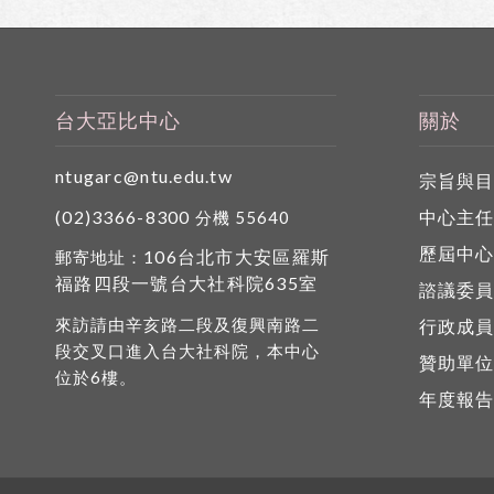
台大亞比中心
關於
ntugarc@ntu.edu.tw
宗旨與
(02)3366-8300
中心主
分機 55640
歷屆中
106台北市大安區羅斯
郵寄地址：
福路四段一號台大社科院635室
諮議委
來訪請由辛亥路二段及復興南路二
行政成
段交叉口進入台大社科院，本中心
贊助單
位於6樓。
年度報