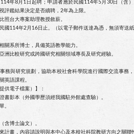
114年8月1日起聘；申請者應於民國114年5月30日（含
視評鑑結果決定是否續聘，2年為上限。
比照台大專案助理教授敘薪。
民國114年2月16日止。（以電子郵件送達為憑，無須寄送
相關系所博士，具備英語教學能力。
亞洲比較研究或跨國研究相關領域專長及研究經驗。
事務與研究規劃，協助本校社會科學院進行國際交流事務
關英語課程。
提供電子檔案）】：
畢業證書影本（外國學歷須經我國駐外館處查驗）。
績單。
作（含博士論文）。
與未來計畫，內容請說明與本中心及本校社科院教研方向之關聯