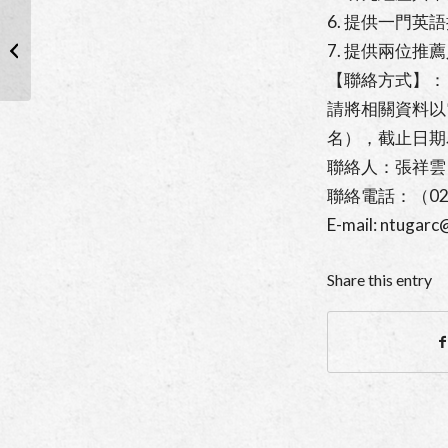
6. 提供一門英
【金九教授講座】公開
講座：Asia’s
7. 提供兩位
Democratic Promise
【聯絡方式】：
請將相關資料以電
名），截止日期為
聯絡人：張祥雲
聯絡電話：（02）
E-mail: ntugarc
Share this entry