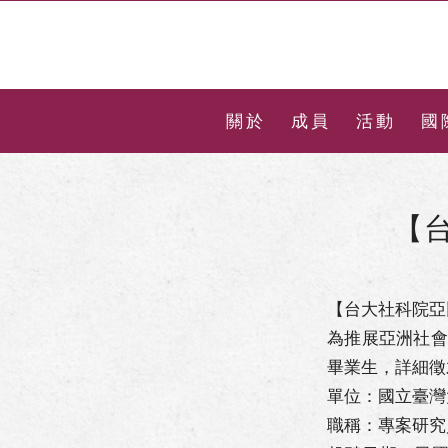
關於
成員
活動
國
【
【台大社科院亞
為推展亞洲社會
畢業生，詳細徵
單位：國立臺灣
職稱：專案研究