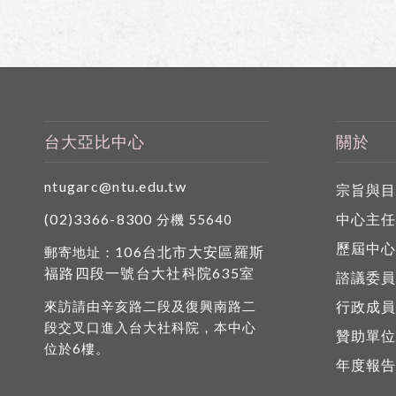
台大亞比中心
關於
ntugarc@ntu.edu.tw
宗旨與
(02)3366-8300
中心主
分機 55640
歷屆中
106台北市大安區羅斯
郵寄地址：
福路四段一號台大社科院635室
諮議委
來訪請由辛亥路二段及復興南路二
行政成
段交叉口進入台大社科院，本中心
贊助單
位於6樓。
年度報