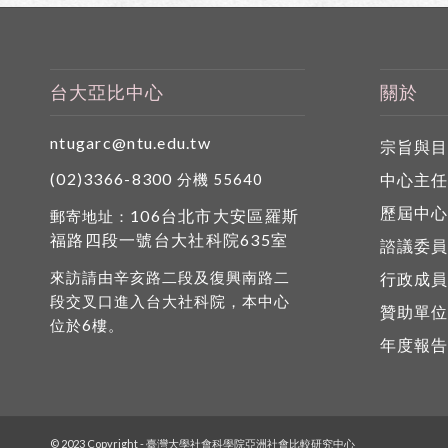
台大亞比中心
關於
ntugarc@ntu.edu.tw
宗旨與
(02)3366-8300
中心主
分機 55640
歷屆中
106台北市大安區羅斯
郵寄地址：
福路四段一號台大社科院635室
諮議委
來訪請由辛亥路二段及復興南路二
行政成
段交叉口進入台大社科院，本中心
贊助單
位於6樓。
年度報
© 2023 Copyright - 臺灣大學社會科學院亞洲社會比較研究中心