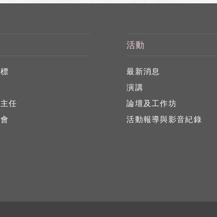
活動
目標
最新消息
任
演講
心主任
論壇及工作坊
員會
活動報導與影音紀錄
員
位
告