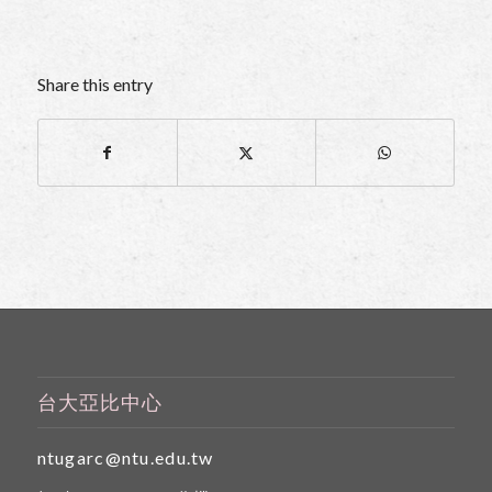
Share this entry
台大亞比中心
ntugarc@ntu.edu.tw